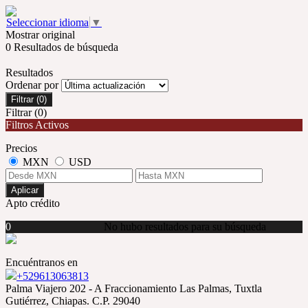
Seleccionar idioma
▼
Mostrar original
0 Resultados de búsqueda
Resultados
Ordenar por
Filtrar
(0)
Filtrar
(0)
Filtros Activos
Precios
MXN
USD
Aplicar
Apto crédito
0
No hubo resultados para su búsqueda
Encuéntranos en
+529613063813
Palma Viajero 202 - A Fraccionamiento Las Palmas, Tuxtla
Gutiérrez, Chiapas. C.P. 29040